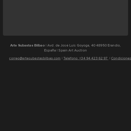
Arte Subastas Bilbao
| Avd. de José Luis Goyoga, 40 48950 Erandio,
España | Spain Art Auction
correo@artesubastasbilbao.com
¦
Teléfono: +34 94 423 62 97
¦
Condiciones