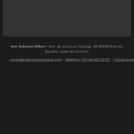
Arte Subastas Bilbao
| Avd. de José Luis Goyoga, 40 48950 Erandio,
España | Spain Art Auction
correo@artesubastasbilbao.com
¦
Teléfono: +34 94 423 62 97
¦
Condiciones