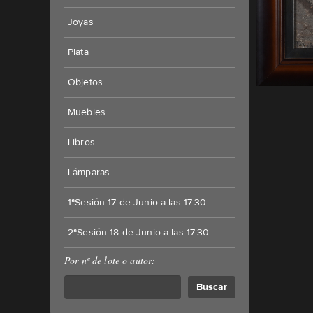
Joyas
Plata
Objetos
Muebles
Libros
Lámparas
1ªSesión 17 de Junio a las 17:30
2ªSesión 18 de Junio a las 17:30
Por nº de lote o autor:
Buscar