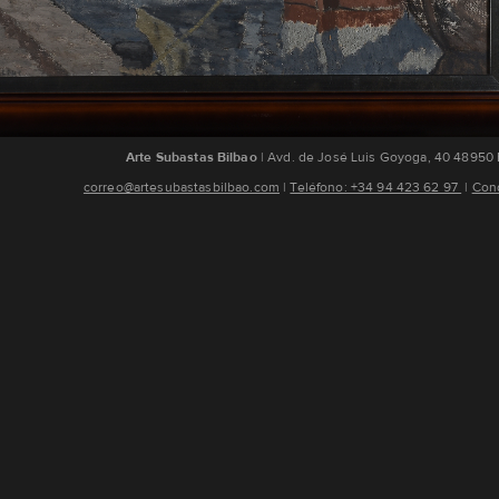
Arte Subastas Bilbao
| Avd. de José Luis Goyoga, 40 48950 
correo@artesubastasbilbao.com
¦
Teléfono: +34 94 423 62 97
¦
Cond