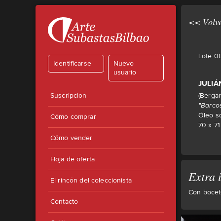
<< Volve
Lote 0
Identificarse
Nuevo
usuario
JULIÁ
Suscripción
(Bergar
"Barcos
Óleo s
Cómo comprar
70 x 7
Cómo vender
Hoja de oferta
Extra 
El rincón del coleccionista
Con boceto
Contacto