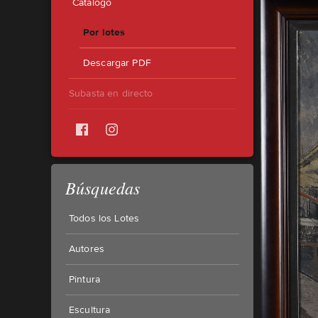
Catálogo
Por lotes
Descargar PDF
Subasta en directo
Búsquedas
Todos los Lotes
Autores
Pintura
Escultura