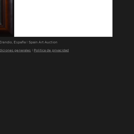
Erandio, España | Spain Art Auction
iciones generales
¦
Política de privacidad