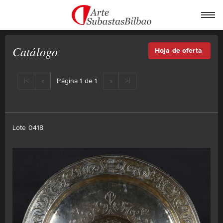
Catálogo
Hoja de oferta
|<
«
Página 1 de 1
»
>|
Lote 0418