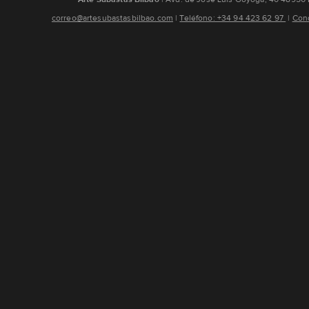
correo@artesubastasbilbao.com
¦
Teléfono: +34 94 423 62 97
¦
Cond