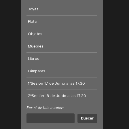
Joyas
Plata
Objetos
Muebles
Libros
Lámparas
1ªSesión 17 de Junio a las 17:30
2ªSesión 18 de Junio a las 17:30
Por nº de lote o autor:
Buscar