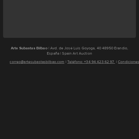
Arte Subastas Bilbao
| Avd. de José Luis Goyoga, 40 48950 Erandio,
España | Spain Art Auction
correo@artesubastasbilbao.com
¦
Teléfono: +34 94 423 62 97
¦
Condiciones